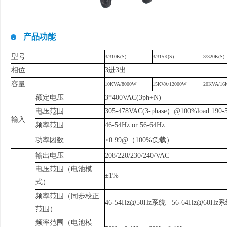
产品功能
型号
3/310K(S)
3/315K(S)
3/320K(S)
相位
3进3出
容量
10KVA/8000W
15KVA/12000W
20KVA/1
额定电压
3*400VAC(3ph+N)
电压范围
305-478VAC(3-phase）@100%load 190-
输入
频率范围
46-54Hz or 56-64Hz
功率因数
≥0.99@（100%负载）
输出电压
208/220/230/240/VAC
电压范围（电池模
±1%
式）
频率范围（同步校正
46-54Hz@50Hz系统 56-64Hz@60Hz
范围）
频率范围（电池模