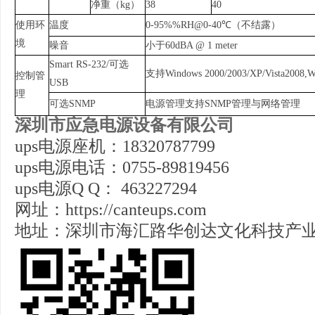
净重（kg）
38
40
使用环
温度
0-95%%RH@0-40℃（不结露）
境
噪音
小于60dBA @ 1 meter
Smart RS-232/可选
支持Windows 2000/2003/XP/Vista2008,W
控制管
USB
理
可选SNMP
电源管理支持SNMP管理与网络管理
深圳市应急电源设备有限公司
ups电源座机
：
18320787799
ups电源电话
：
0755-89819456
ups电源Q Q： 463227294
网址：
https://canteups.com
地址：深圳市海汇路华创达文化科技产