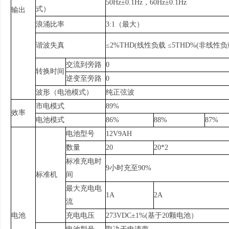
50Hz±0.1Hz，60Hz±0.1Hz
式）
输出
浪涌比率
3:1（最大）
谐波失真
≤2%THD(线性负载 ≤5THD%(非线性
交流到旁路
0
转换时间
逆变至旁路
0
波形（电池模式）
纯正弦波
市电模式
89%
效率
电池模式
86%
88%
87%
电池型号
12V9AH
数量
20
20*2
标准充电时
9小时充至90%
标准机
间
最大充电电
1A
2A
流
电池
充电电压
273VDC±1%(基于20颗电池）