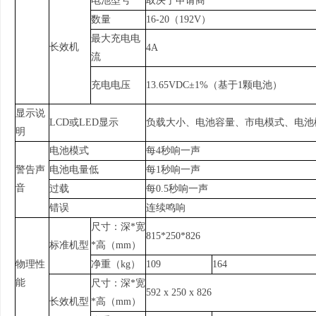
电池型号
取决于申请商
数量
16-20（192V）
最大充电电
长效机
4A
流
充电电压
13.65VDC±1%（基于1颗电池）
显示说
LCD或LED显示
负载大小、电池容量、市电模式、电池
明
电池模式
每4秒响一声
警告声
电池电量低
每1秒响一声
音
过载
每0.5秒响一声
错误
连续鸣响
尺寸：深*宽
815*250*826
标准机型
*高（mm）
物理性
净重（kg）
109
164
能
尺寸：深*宽
592 x 250 x 826
长效机型
*高（mm）